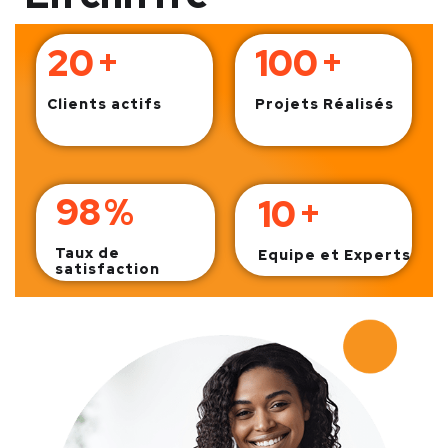
20
+
100
+
Clients actifs
Projets Réalisés
98
%
10
+
Taux de
Equipe et Experts
satisfaction