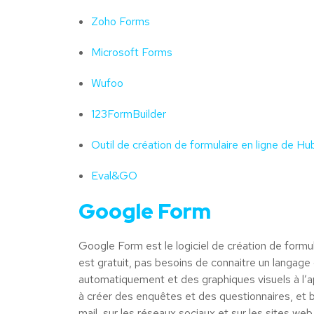
Zoho Forms
Microsoft Forms
Wufoo
123FormBuilder
Outil de création de formulaire en ligne de H
Eval&GO
Google Form
Google Form est le logiciel de création de form
est gratuit, pas besoins de connaitre un langag
automatiquement et des graphiques visuels à l’app
à créer des enquêtes et des questionnaires, et b
mail, sur les réseaux sociaux et sur les sites 