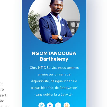
NGOMTANOOUBA
Barthelemy
Chez NTIC Service nous sommes
animés par un sens de
disponibilité, de rigueur dans le
orm
travail bien fait, de l'innovation
éré
sans oublier la créativité.
sert
par
ar les