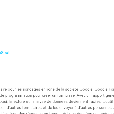
ubSpot
ulaire pour les sondages en ligne de la société Google. Google F
e de programmation pour créer un formulaire. Avec un rapport gén
ui, la lecture et l’analyse de données deviennent faciles. L’outil 
ien d’autres formulaires et de les envoyer à d’autres personnes 
web. L’analyse des réponses en temps réel des données envoyées p